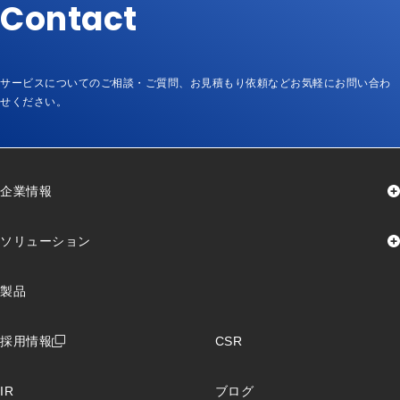
Contact
サービスについてのご相談・ご質問、お見積もり依頼など
お気軽にお問い合わ
せください。
企業情報
代表挨拶
企業理念
グランドデザイン
ソリューション
会社概要
沿革
組織図
認証取得
加盟団体
資格取得者数
保険ソリューション
製品
製造ソリューション
物流ソリューション
レンタルソリューション
ローコードソリューション
PCキッティングサポート
採用情報
CSR
IoTソリューション
クラウドインフラ導入サポート
IR
ブログ