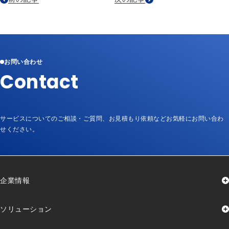
お問い合わせ
Contact
サービスについてのご相談・ご質問、お見積もり依頼など
お気軽にお問い合わ
せください。
企業情報
代表挨拶
企業理念
グランドデザイン
ソリューション
会社概要
沿革
組織図
認証取得
加盟団体
資格取得者数