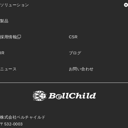
代表挨拶
企業理念
グランドデザイン
ソリューション
会社概要
沿革
組織図
認証取得
加盟団体
資格取得者数
保険ソリューション
製品
製造ソリューション
物流ソリューション
レンタルソリューション
ローコードソリューション
PCキッティングサポート
採用情報
CSR
IoTソリューション
クラウドインフラ導入サポート
IR
ブログ
ニュース
お問い合わせ
株式会社ベルチャイルド
〒532-0003