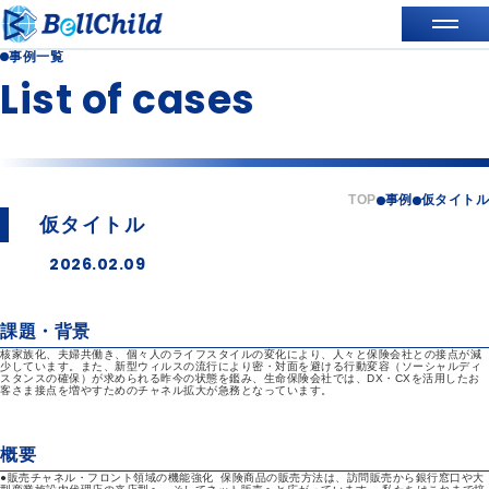
事例一覧
List of cases
TOP
事例
仮タイトル
仮タイトル
2026.02.09
課題・背景
核家族化、夫婦共働き、個々人のライフスタイルの変化により、人々と保険会社との接点が減
少しています。また、新型ウィルスの流行により密・対面を避ける行動変容（ソーシャルディ
スタンスの確保）が求められる昨今の状態を鑑み、生命保険会社では、DX・CXを活用したお
客さま接点を増やすためのチャネル拡大が急務となっています。
概要
●販売チャネル・フロント領域の機能強化 保険商品の販売方法は、訪問販売から銀行窓口や大