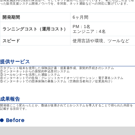
型商業施設内代理店の来店型へ、そしてネット販売へと広がっています。 私たちはこれまで培
った販売支援システム開発ノウハウを、非対面、ネット通販などへの対応に繋げています。
開発期間
6ヶ月間
PM：1名
ランニングコスト（運用コスト）
エンジニア：4名
スピード
使用言語や環境、ツールなど
提供サービス
①タブレット端末を使用した保険設計書・提案書作成、新契約手続きのシステム
②インターネットからの新契約申込受付システム
③コールセンターを活用した通販システム
④インターネットでの告知・クレジットカードオーソリゼーション・電子署名システム
⑤インターネットでの団体保険の募集システム（労務担当者向け／従業員向け）
成果報告
開発後にこう変わったとか、数値が改善されてとかシステムを導入することで得られた内容を
記載する項目です。