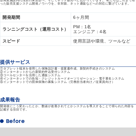
型商業施設内代理店の来店型へ、そしてネット販売へと広がっています。 私たちはこれまで培
った販売支援システム開発ノウハウを、非対面、ネット通販などへの対応に繋げています。
開発期間
6ヶ月間
PM：1名
ランニングコスト（運用コスト）
エンジニア：4名
スピード
使用言語や環境、ツールなど
提供サービス
①タブレット端末を使用した保険設計書・提案書作成、新契約手続きのシステム
②インターネットからの新契約申込受付システム
③コールセンターを活用した通販システム
④インターネットでの告知・クレジットカードオーソリゼーション・電子署名システム
⑤インターネットでの団体保険の募集システム（労務担当者向け／従業員向け）
成果報告
開発後にこう変わったとか、数値が改善されてとかシステムを導入することで得られた内容を
記載する項目です。