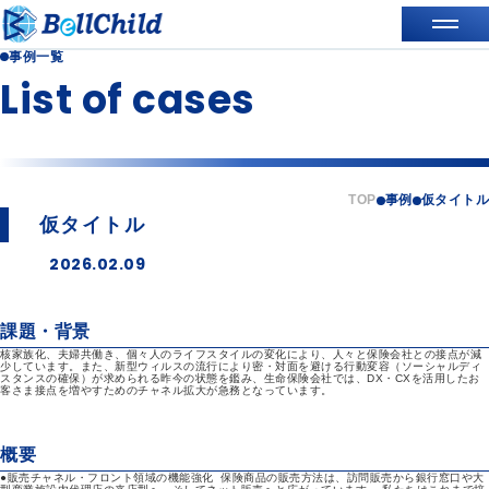
事例一覧
List of cases
TOP
事例
仮タイトル
仮タイトル
2026.02.09
課題・背景
核家族化、夫婦共働き、個々人のライフスタイルの変化により、人々と保険会社との接点が減
少しています。また、新型ウィルスの流行により密・対面を避ける行動変容（ソーシャルディ
スタンスの確保）が求められる昨今の状態を鑑み、生命保険会社では、DX・CXを活用したお
客さま接点を増やすためのチャネル拡大が急務となっています。
概要
●販売チャネル・フロント領域の機能強化 保険商品の販売方法は、訪問販売から銀行窓口や大