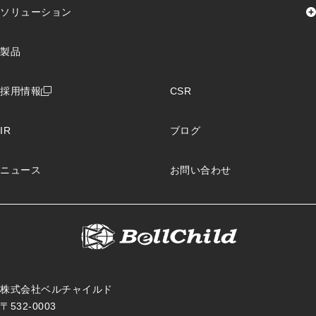
代表挨拶
企業理念
グランドデザイン
ソリューション
会社概要
沿革
組織図
認証取得
加盟団体
資格取得者数
保険ソリューション
製品
製造ソリューション
物流ソリューション
レンタルソリューション
ローコードソリューション
PCキッティングサポート
採用情報
CSR
IoTソリューション
クラウドインフラ導入サポート
IR
ブログ
ニュース
お問い合わせ
株式会社ベルチャイルド
〒532-0003